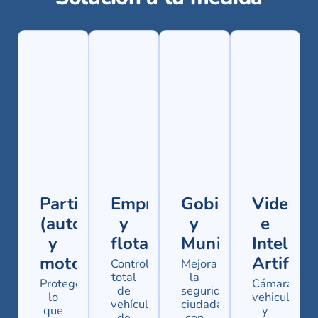
Particulares
Empresas
Gobiernos
Videovig
(autos
y
y
e
y
flotas
Municipalidades
Intelige
motos)
Artificia
Control
Mejora
total
la
Protege
Cámaras
de
seguridad
lo
vehiculares
vehículos
ciudadana
que
y
de
con