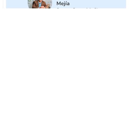
Mejía
Gerente General de Siscog
Canales de atención al cliente
Estamos aquí para ayudarte cuando lo necesites.
Comunícate con nosotros a través de nuestros
números de atención al cliente y recibe asistencia
inmediata de nuestro equipo.
ROBO
VENTAS