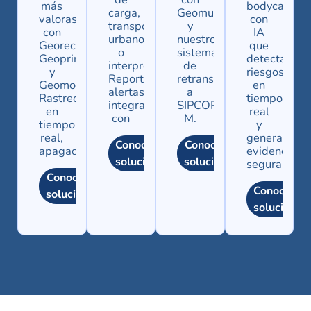
más
bodycams
carga,
Geomuni
valoras
con
transporte
y
con
IA
urbano
nuestros
Georecupera,
que
o
sistemas
Geoprime
detectan
interprovincial.
de
y
riesgos
Reportes,
retransmisión
Geomoto.
en
alertas,
a
Rastreo
tiempo
integración
SIPCOP-
en
real
con
M.
tiempo
y
real,
generan
Conocer
Conocer
apagado
evidencia
solución
solución
segura.
Conocer
Conocer
solución
solución