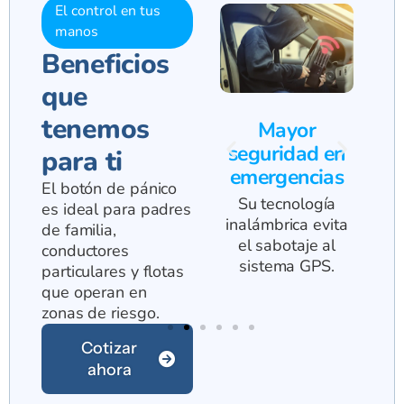
El control en tus
manos
Beneficios
que
tenemos
 al
Reacción
Mayor
rápida
seguridad en
para ti
emergencias
Envía una alerta
El botón de pánico
 de
instantánea ante
Su tecnología
es ideal para padres
dida
robos, asaltos o
lla
inalámbrica evita
de familia,
ta
amenazas.
p
el sabotaje al
conductores
sistema GPS.
particulares y flotas
que operan en
zonas de riesgo.
Cotizar
ahora