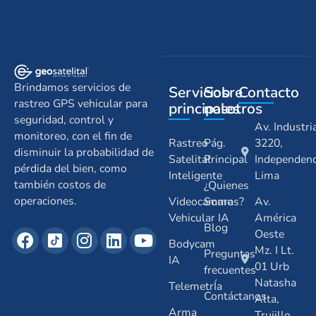
Brindamos servicios de
Servicios
Sobre
Contacto
rastreo GPS vehicular para
principales
nosotros
seguridad, control y
Av. Industri
monitoreo, con el fin de
Rastreo
Pág.
3220,
disminuir la probabilidad de
Satelital
Principal
Independenc
pérdida del bien, como
Inteligente
Lima
también costos de
¿Quienes
operaciones.
Videocamara
Somos?
Av.
Vehicular IA
América
Blog
Oeste
Bodycam
Mz. I Lt.
Preguntas
IA
01 Urb
frecuentes
Natasha
TelemetrÍa
Contáctanos
Alta,
Arma
Trujillo