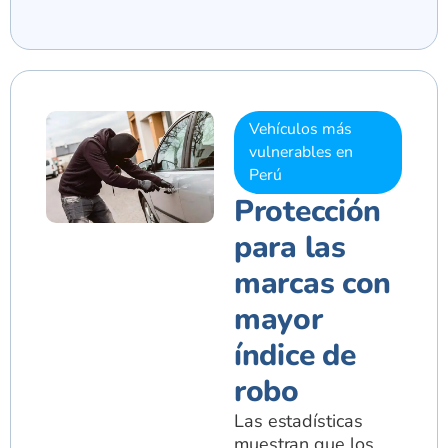
Vehículos más
vulnerables en
Perú
Protección
para las
marcas con
mayor
índice de
robo
Las estadísticas
muestran que los