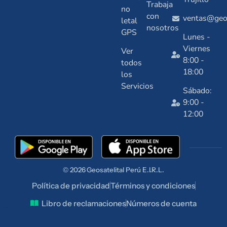
Trabaja
no
con
ventas@geos
letal
nosotros
GPS
Lunes -
Viernes
Ver
8:00 -
todos
18:00
los
Servicios
Sábado:
9:00 -
12:00
© 2026
Geosatelital
Perú E.I.R.L.
Política de privacidad
Términos y condiciones
Libro de reclamaciones
Números de cuenta
talentuperu.com