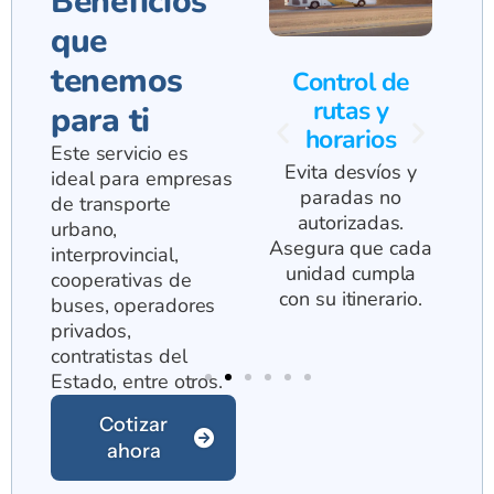
Beneficios
que
tenemos
s
Monitoreo en
Control de
y
tiempo real
rutas y
i
para ti
cos
horarios
Ubica tus buses
Este servicio es
al instante y
Evita desvíos y
ideal para empresas
visualiza su
a
paradas no
de transporte
recorrido
 de
autorizadas.
urbano,
completo.
inu
s de
Asegura que cada
interprovincial,
tros
unidad cumpla
cooperativas de
más.
con su itinerario.
buses, operadores
privados,
contratistas del
Estado, entre otros.
Cotizar
ahora