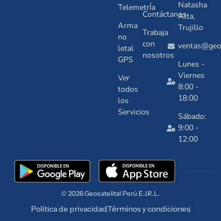
Natasha
TelemetrÍa
Contáctanos
Alta,
Arma
Trujillo
Trabaja
no
con
ventas@geos
letal
nosotros
GPS
Lunes -
Viernes
Ver
8:00 -
todos
18:00
los
Servicios
Sábado:
9:00 -
12:00
© 2026
Geosatelital
Perú E.I.R.L.
Política de privacidad
Términos y condiciones