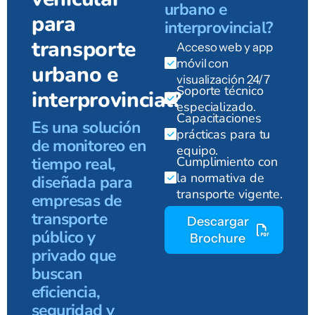
urbano e
para
interprovincial?
transporte
Acceso web y app
móvil con
urbano e
visualización 24/7
Soporte técnico
interprovincial?
especializado.
Capacitaciones
Es una solución
prácticas para tu
de monitoreo en
equipo.
tiempo real,
Cumplimiento con
la normativa de
diseñada para
transporte vigente.
empresas de
transporte
Descargar
público y
Brochure
privado que
buscan
eficiencia,
seguridad y