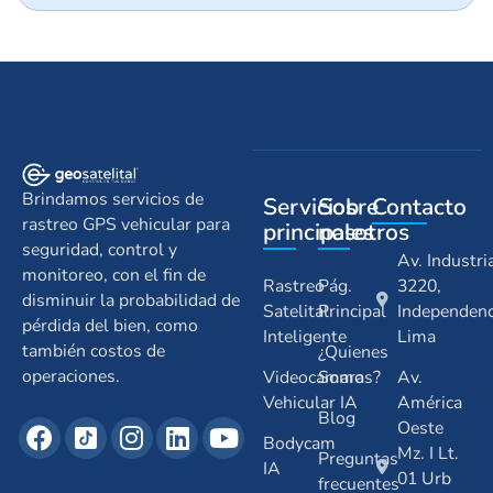
Brindamos servicios de
Servicios
Sobre
Contacto
rastreo GPS vehicular para
principales
nosotros
seguridad, control y
Av. Industri
monitoreo, con el fin de
Rastreo
Pág.
3220,
disminuir la probabilidad de
Satelital
Principal
Independenc
pérdida del bien, como
Inteligente
Lima
también costos de
¿Quienes
operaciones.
Videocamara
Somos?
Av.
Vehicular IA
América
Blog
Oeste
Bodycam
Mz. I Lt.
Preguntas
IA
01 Urb
frecuentes