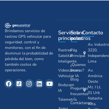
Brindamos servicios de
Servicios
Sobre
Contacto
rastreo GPS vehicular para
principales
nosotros
seguridad, control y
Av. Industri
monitoreo, con el fin de
Rastreo
Pág.
3220,
disminuir la probabilidad de
Satelital
Principal
Independenc
pérdida del bien, como
Inteligente
Lima
también costos de
¿Quienes
operaciones.
Videocamara
Somos?
Av.
Vehicular IA
América
Blog
Oeste
Bodycam
Mz. I Lt.
Preguntas
IA
01 Urb
frecuentes
Natasha
TelemetrÍa
Contáctanos
Alta,
Arma