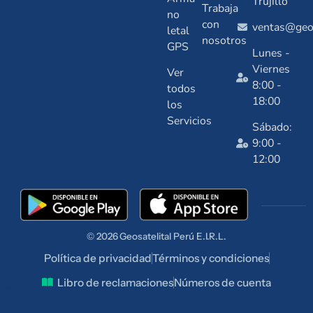
Trujillo
Trabaja
no
con
ventas@geos
letal
nosotros
GPS
Lunes -
Viernes
Ver
8:00 -
todos
18:00
los
Servicios
Sábado:
9:00 -
12:00
© 2026
Geosatelital
Perú E.I.R.L.
Política de privacidad
Términos y condiciones
Libro de reclamaciones
Números de cuenta
talentuperu.com