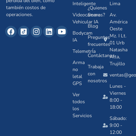
pérdida del bien, como
Inteligente
Lima
también costos de
¿Quienes
operaciones.
Videocamara
Somos?
Av.
Vehicular IA
América
Blog
Oeste
Bodycam
Mz. I Lt.
Preguntas
IA
01 Urb
frecuentes
Natasha
TelemetrÍa
Contáctanos
Alta,
Arma
Trujillo
Trabaja
no
con
ventas@geos
letal
nosotros
GPS
Lunes -
Viernes
Ver
8:00 -
todos
18:00
los
Servicios
Sábado:
9:00 -
12:00