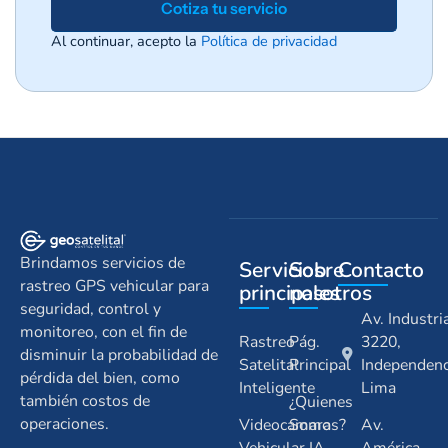
Cotiza tu servicio
Al continuar, acepto la
Política de privacidad
Brindamos servicios de
Servicios
Sobre
Contacto
rastreo GPS vehicular para
principales
nosotros
seguridad, control y
Av. Industri
monitoreo, con el fin de
Rastreo
Pág.
3220,
disminuir la probabilidad de
Satelital
Principal
Independenc
pérdida del bien, como
Inteligente
Lima
también costos de
¿Quienes
operaciones.
Videocamara
Somos?
Av.