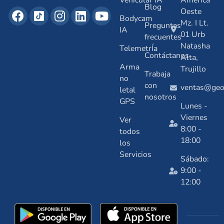
Vehicular IA
América
Blog
Oeste
Bodycam
Mz. I Lt.
Preguntas
IA
01 Urb
frecuentes
Natasha
TelemetrÍa
Contáctanos
Alta,
Arma
Trujillo
Trabaja
no
con
ventas@geos
letal
nosotros
GPS
Lunes -
Viernes
Ver
8:00 -
todos
18:00
los
Servicios
Sábado:
9:00 -
12:00