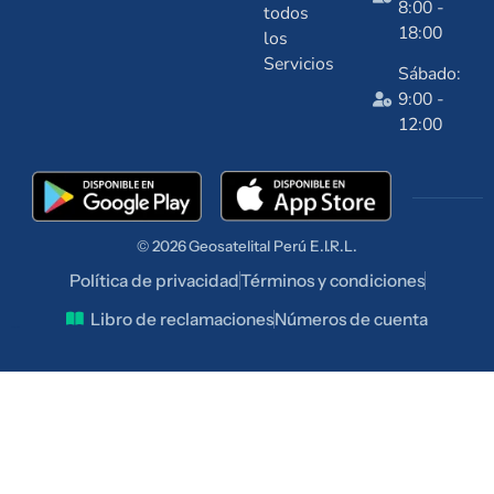
8:00 -
todos
18:00
los
Servicios
Sábado:
9:00 -
12:00
© 2026
Geosatelital
Perú E.I.R.L.
Política de privacidad
Términos y condiciones
Libro de reclamaciones
Números de cuenta
talentuperu.com