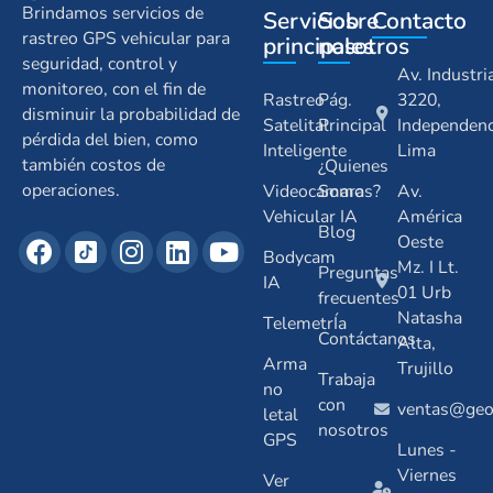
Brindamos servicios de
Servicios
Sobre
Contacto
rastreo GPS vehicular para
principales
nosotros
seguridad, control y
Av. Industri
monitoreo, con el fin de
Rastreo
Pág.
3220,
disminuir la probabilidad de
Satelital
Principal
Independenc
pérdida del bien, como
Inteligente
Lima
también costos de
¿Quienes
operaciones.
Videocamara
Somos?
Av.
Vehicular IA
América
Blog
Oeste
Bodycam
Mz. I Lt.
Preguntas
IA
01 Urb
frecuentes
Natasha
TelemetrÍa
Contáctanos
Alta,
Arma
Trujillo
Trabaja
no
con
ventas@geos
letal
nosotros
GPS
Lunes -
Viernes
Ver