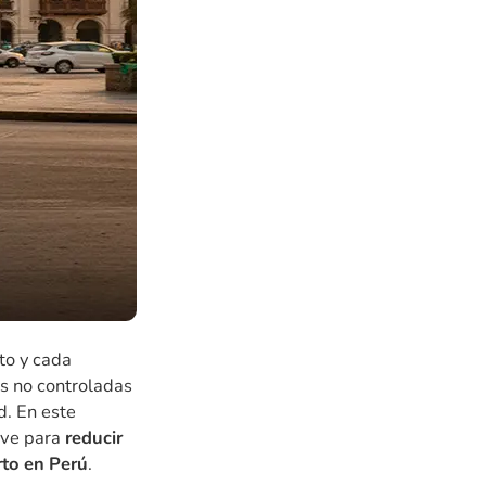
to y cada
as no controladas
d. En este
ave para
reducir
rto en Perú
.