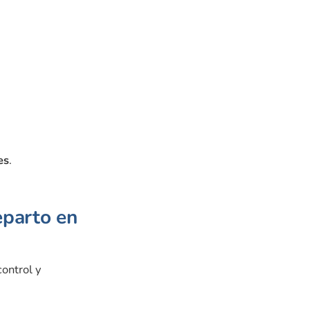
es
.
eparto en
control y