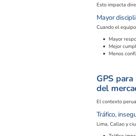
Esto impacta dir
Mayor discipli
Cuando el equipo 
Mayor respo
Mejor cumpl
Menos confli
GPS para 
del merca
El contexto perua
Tráfico, inse
Lima, Callao y c
Tráfico impr