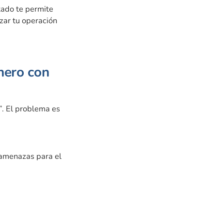
tado te permite
izar tu operación
nero con
. El problema es
 amenazas para el