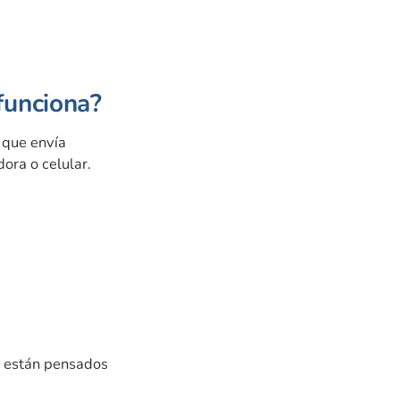
funciona?
 que envía
ora o celular.
s están pensados