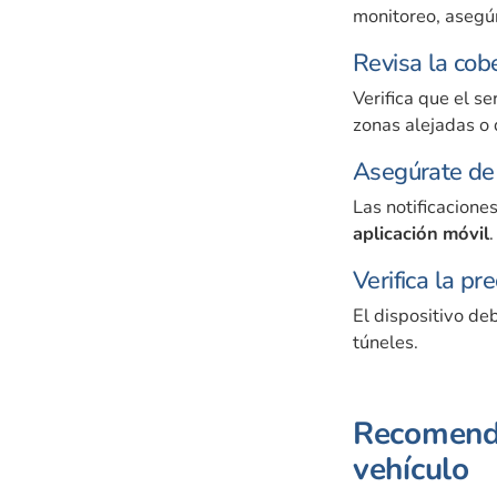
monitoreo, asegúr
Revisa la cob
Verifica que el s
zonas alejadas o d
Asegúrate de 
Las notificacione
aplicación móvil
.
Verifica la pr
El dispositivo de
túneles.
Recomenda
vehículo