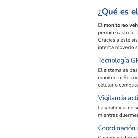
¿Qué es e
El
monitoreo veh
permite rastrear 
Gracias a este si
intenta moverlo si
Tecnología GP
El sistema se bas
monitoreo. En cue
celular o comput
Vigilancia act
La vigilancia no 
mientras duermes,
Coordinación 
Cuando se detect