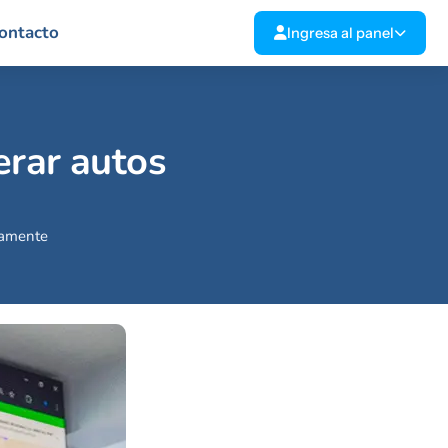
ontacto
Ingresa al panel
erar autos
damente