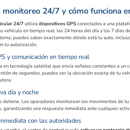
l monitoreo 24/7 y cómo funciona e
icular 24/7
utiliza
dispositivos GPS
conectados a una plataf
tu vehículo en tiempo real, las 24 horas del día y los 7 días 
stema, puedes saber exactamente dónde está tu auto, incluso
n tu autorización.
S y comunicación en tiempo real
a en tecnología satelital que envía señales constantes a un 
stión de segundos, puedes ver la ubicación exacta de tu veh
adora.
iva día y noche
se detiene. Los operadores monitorean los movimientos de tu 
 garantizando una respuesta inmediata ante cualquier activ
inmediata con las autoridades
a un robo, el centro de control puede
activar un protocolo d