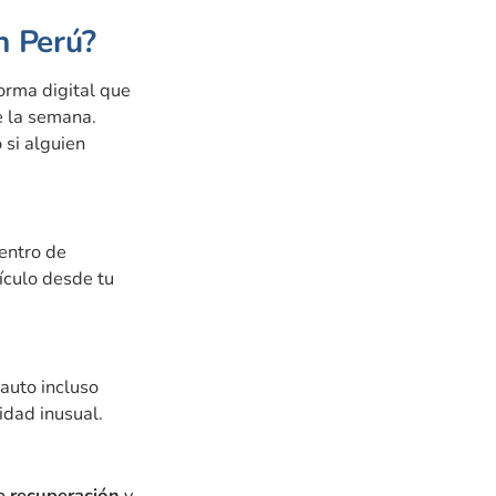
n Perú?
orma digital que
de la semana.
 si alguien
centro de
ículo desde tu
auto incluso
idad inusual.
e recuperación
y