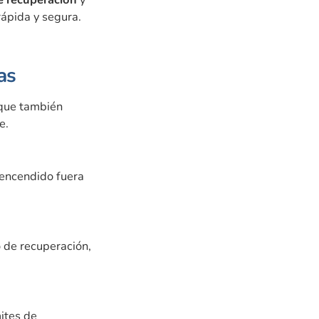
rápida y segura.
as
 que también
e.
 encendido fuera
 de recuperación,
mites de