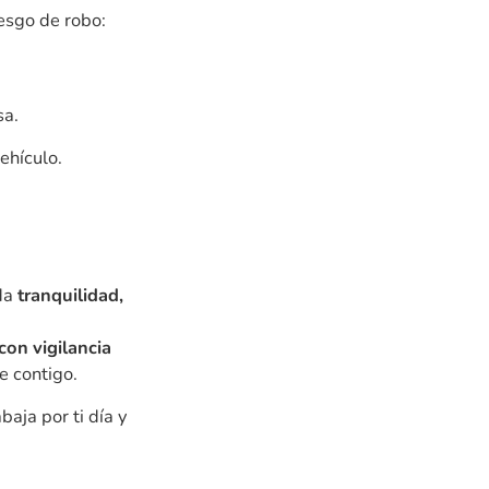
esgo de robo:
sa.
ehículo.
 da
tranquilidad,
con vigilancia
e contigo.
aja por ti día y