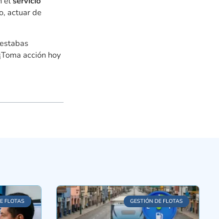
n el
servicio
o, actuar de
 estabas
 ¡Toma acción hoy
E FLOTAS
GESTIÓN DE FLOTAS