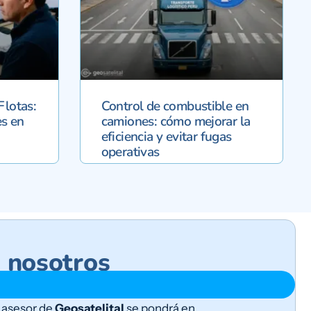
Flotas:
Control de combustible en
s en
camiones: cómo mejorar la
eficiencia y evitar fugas
operativas
n nosotros
n asesor de
Geosatelital
se pondrá en