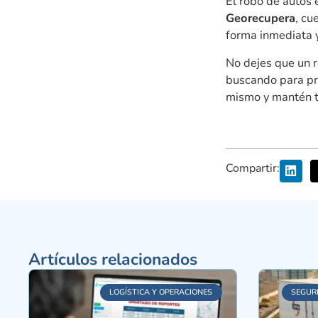
El robo de autos 
Georecupera
, cu
forma inmediata y
No dejes que un r
buscando para pro
mismo y mantén t
Compartir:
Artículos relacionados
LOGÍSTICA Y OPERACIONES
SEGUR