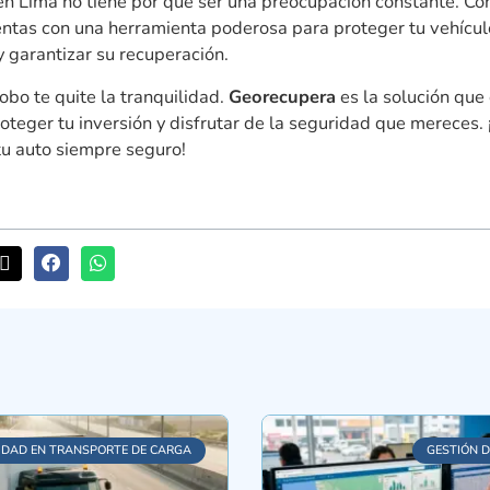
en Lima no tiene por qué ser una preocupación constante. Co
entas con una herramienta poderosa para proteger tu vehícul
 garantizar su recuperación.
obo te quite la tranquilidad.
Georecupera
es la solución que
teger tu inversión y disfrutar de la seguridad que mereces.
u auto siempre seguro!
IDAD EN TRANSPORTE DE CARGA
GESTIÓN D