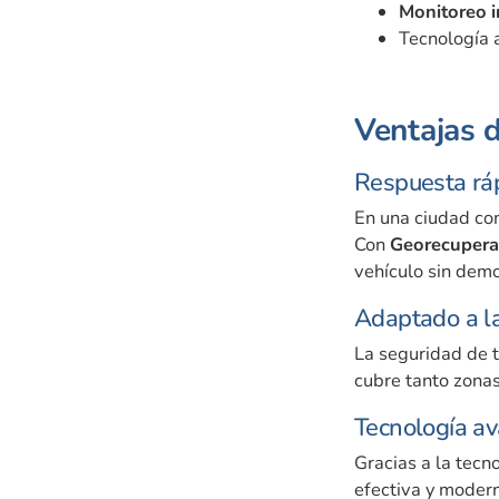
Monitoreo 
Tecnología a
Ventajas 
Respuesta ráp
En una ciudad com
Con
Georecupera
vehículo sin demo
Adaptado a l
La seguridad de t
cubre tanto zona
Tecnología av
Gracias a la tecn
efectiva y modern