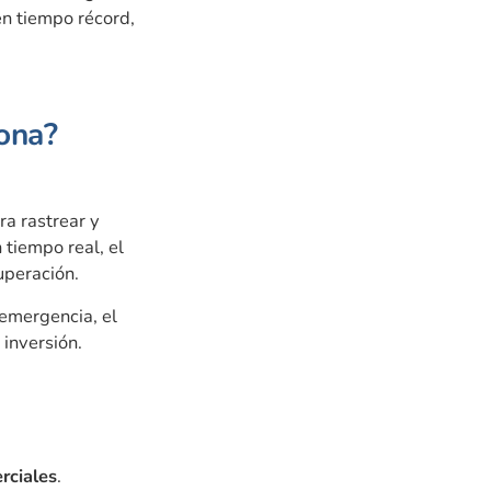
n tiempo récord,
iona?
a rastrear y
 tiempo real, el
uperación.
 emergencia, el
inversión.
rciales
.