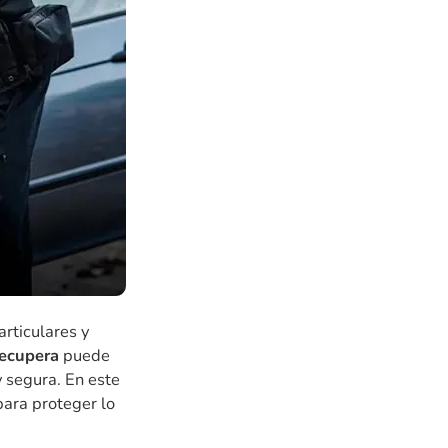
rticulares y
ecupera
puede
y segura. En este
para proteger lo