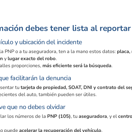
ación debes tener lista al reportar
ículo y ubicación del incidente
a PNP o a tu aseguradora, ten a la mano estos datos:
placa,
ón
y
lugar exacto del robo
.
alles proporciones,
más eficiente será la búsqueda
.
e facilitarán la denuncia
sentar tu
tarjeta de propiedad, SOAT, DNI y contrato del s
recientes del auto, también pueden ser útiles.
ve que no debes olvidar
lar los números de la
PNP (105)
, tu
aseguradora
, y el
centr
no puede
acelerar la recuperación del vehículo
.