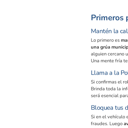
Primeros 
Mantén la calm
Lo primero es
man
una grúa municip
alguien cercano us
Una mente fría te
Llama a la Po
Si confirmas el r
Brinda toda la in
será esencial par
Bloquea tus d
Si en el vehícul
fraudes. Luego
a