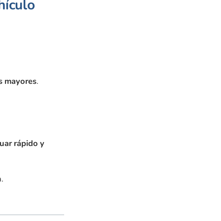
hículo
as mayores
.
uar rápido y
.