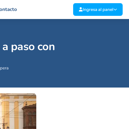
ontacto
Ingresa al panel
o a paso con
upera