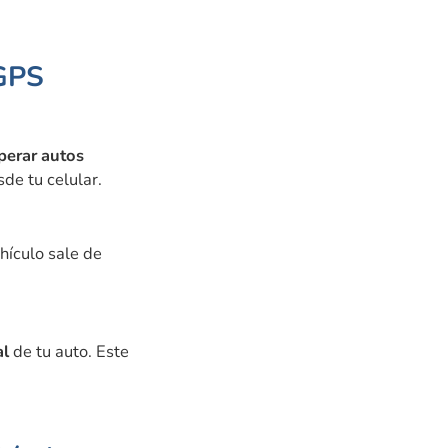
 GPS
perar autos
de tu celular.
ehículo sale de
al
de tu auto. Este