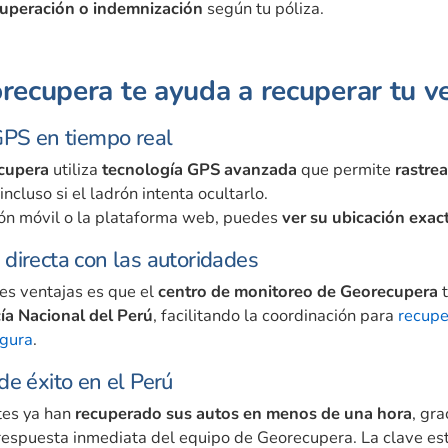
cuperación o indemnización
según tu póliza.
ecupera te ayuda a recuperar tu ve
GPS en tiempo real
cupera
utiliza
tecnología GPS avanzada
que permite
rastrea
 incluso si el ladrón intenta ocultarlo.
ión móvil o la plataforma web, puedes
ver su ubicación exa
directa con las autoridades
es ventajas es que el
centro de monitoreo de Georecupera
t
cía Nacional del Perú
, facilitando la coordinación para
recupe
egura
.
de éxito en el Perú
tes ya han
recuperado sus autos en menos de una hora
, gra
 respuesta inmediata del equipo de Georecupera. La clave es