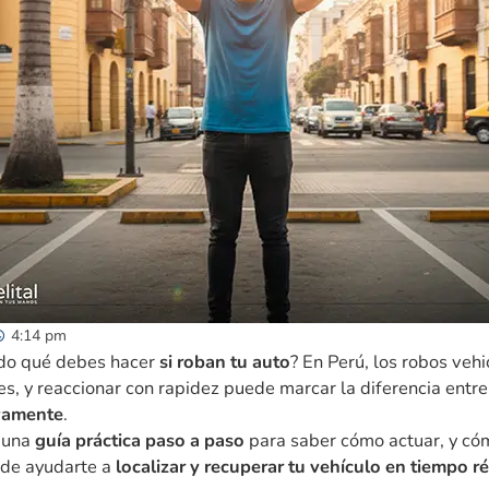
4:14 pm
do qué debes hacer
si roban tu auto
? En Perú, los robos veh
s, y reaccionar con rapidez puede marcar la diferencia entr
ivamente
.
 una
guía práctica paso a paso
para saber cómo actuar, y có
de ayudarte a
localizar y recuperar tu vehículo en tiempo r