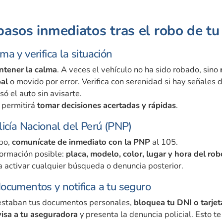
pasos inmediatos tras el robo de tu
a y verifica la situación
tener la calma
. A veces el vehículo no ha sido robado, sino
al
o movido por error. Verifica con serenidad si hay señales 
ó el auto sin avisarte.
 permitirá
tomar decisiones acertadas y rápidas
.
licía Nacional del Perú (PNP)
obo,
comunícate de inmediato con la PNP
al 105.
formación posible:
placa, modelo, color, lugar y hora del rob
a activar cualquier búsqueda o denuncia posterior.
ocumentos y notifica a tu seguro
o estaban tus documentos personales,
bloquea tu DNI o tarjet
visa a tu aseguradora
y presenta la denuncia policial. Esto t