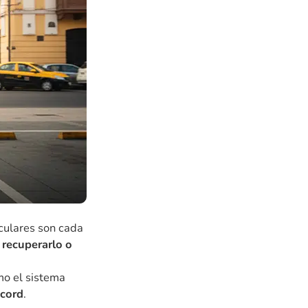
iculares son cada
e
recuperarlo o
mo el sistema
écord
.