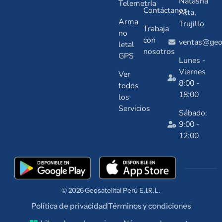
Natasha
TelemetrÍa
Contáctanos
Alta,
Arma
Trujillo
Trabaja
no
con
ventas@geos
letal
nosotros
GPS
Lunes -
Viernes
Ver
8:00 -
todos
18:00
los
Servicios
Sábado:
9:00 -
12:00
© 2026
Geosatelital
Perú E.I.R.L.
Política de privacidad
Términos y condiciones