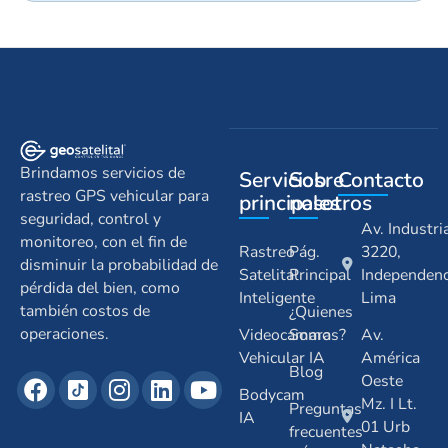
Brindamos servicios de
Servicios
Sobre
Contacto
rastreo GPS vehicular para
principales
nosotros
seguridad, control y
Av. Industri
monitoreo, con el fin de
Rastreo
Pág.
3220,
disminuir la probabilidad de
Satelital
Principal
Independenc
pérdida del bien, como
Inteligente
Lima
también costos de
¿Quienes
operaciones.
Videocamara
Somos?
Av.
Vehicular IA
América
Blog
Oeste
Bodycam
Mz. I Lt.
Preguntas
IA
01 Urb
frecuentes