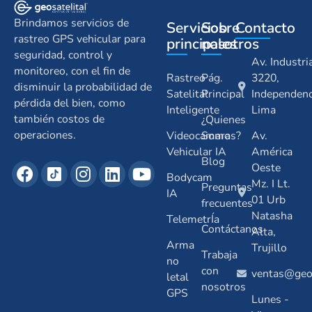
Brindamos servicios de
Servicios
Sobre
Contacto
rastreo GPS vehicular para
principales
nosotros
seguridad, control y
Av. Industri
monitoreo, con el fin de
Rastreo
Pág.
3220,
disminuir la probabilidad de
Satelital
Principal
Independenc
pérdida del bien, como
Inteligente
Lima
también costos de
¿Quienes
operaciones.
Videocamara
Somos?
Av.
Vehicular IA
América
Blog
Oeste
Bodycam
Mz. I Lt.
Preguntas
IA
01 Urb
frecuentes
Natasha
TelemetrÍa
Contáctanos
Alta,
Arma
Trujillo
Trabaja
no
con
ventas@geos
letal
nosotros
GPS
Lunes -