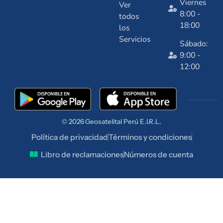
Viernes
Ver
8:00 -
todos
18:00
los
Servicios
Sábado:
9:00 -
12:00
© 2026
Geosatelital
Perú E.I.R.L.
Política de privacidad
Términos y condiciones
Libro de reclamaciones
Números de cuenta
talentuperu.com